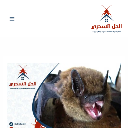
خطي
لى
لمحتوى