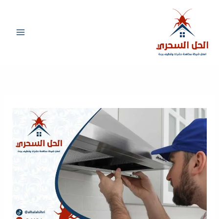
خطي
لى
لمحتوى