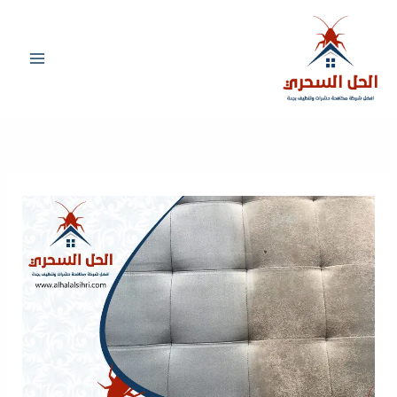
خطي
لى
لمحتوى