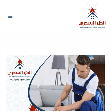
خطي
لى
لمحتوى