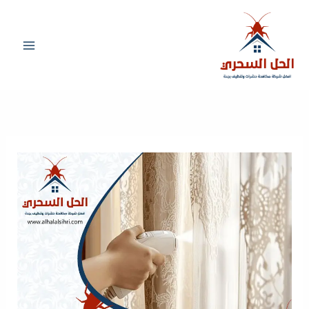
خطي
لى
لمحتوى